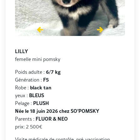
LILLY
femelle mini pomsky
Poids adulte :
6/7 kg
Génération :
F5
Robe :
black tan
yeux :
BLEUS
Pelage :
PLUSH
Née le 18 juin 2026 chez SO’POMSKY
Parents :
FLUOR & NEO
prix: 2 500€
Visite médicale de contrôle, pré-vaccination,