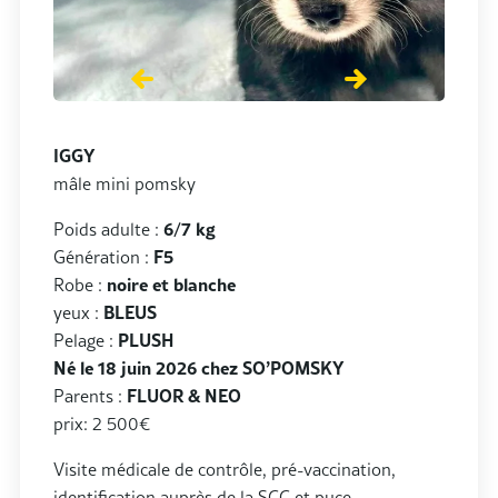
IGGY
mâle mini pomsky
Poids adulte :
6/7 kg
Génération :
F5
Robe :
noire et blanche
yeux :
BLEUS
Pelage :
PLUSH
Né le 18 juin 2026 chez SO’POMSKY
Parents :
FLUOR & NEO
prix: 2 500€
Visite médicale de contrôle, pré-vaccination,
identification auprès de la SCC et puce